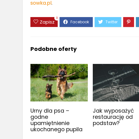
sowka.pl
.
0
Zapisz
Podobne oferty
Urny dla psa –
Jak wyposażyć
godne
restaurację od
upamiętnienie
podstaw?
ukochanego pupila