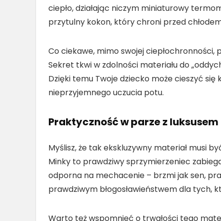
ciepło, działając niczym miniaturowy termo
przytulny kokon, który chroni przed chłode
Co ciekawe, mimo swojej ciepłochronności, p
Sekret tkwi w zdolności materiału do „oddyc
Dzięki temu Twoje dziecko może cieszyć się
nieprzyjemnego uczucia potu.
Praktyczność w parze z luksusem
Myślisz, że tak ekskluzywny materiał musi by
Minky to prawdziwy sprzymierzeniec zabiega
odporna na mechacenie – brzmi jak sen, pr
prawdziwym błogosławieństwem dla tych, któ
Warto też wspomnieć o trwałości tego materia