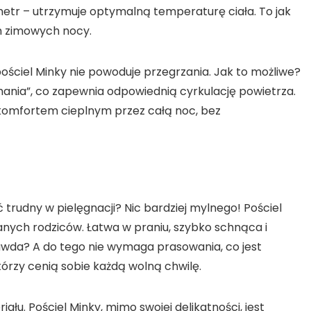
metr – utrzymuje optymalną temperaturę ciała. To jak
m zimowych nocy.
ościel Minky nie powoduje przegrzania. Jak to możliwe?
hania”, co zapewnia odpowiednią cyrkulację powietrza.
 komfortem cieplnym przez całą noc, bez
ć trudny w pielęgnacji? Nic bardziej mylnego! Pościel
nych rodziców. Łatwa w praniu, szybko schnąca i
awda? A do tego nie wymaga prasowania, co jest
rzy cenią sobie każdą wolną chwilę.
łu. Pościel Minky, mimo swojej delikatności, jest