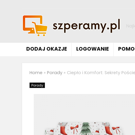
Naj
DODAJ OKAZJE
LOGOWANIE
POMO
Home
»
Porady
»
Ciepło i Komfort: Sekrety Poście
Porady