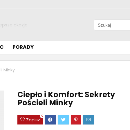
lepsze okazje
C
PORADY
li Minky
Ciepło i Komfort: Sekrety
Pościeli Minky
0
Zapisz