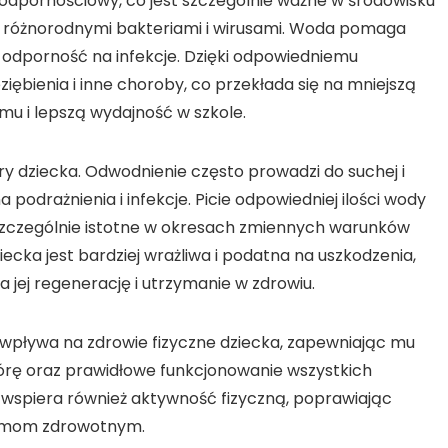
odpornościowy, co jest szczególnie ważne w środowisku
 z różnorodnymi bakteriami i wirusami. Woda pomaga
odporność na infekcje. Dzięki odpowiedniemu
iębienia i inne choroby, co przekłada się na mniejszą
u i lepszą wydajność w szkole.
y dziecka. Odwodnienie często prowadzi do suchej i
a podrażnienia i infekcje. Picie odpowiedniej ilości wody
szczególnie istotne w okresach zmiennych warunków
iecka jest bardziej wrażliwa i podatna na uszkodzenia,
ej regenerację i utrzymanie w zdrowiu.
pływa na zdrowie fizyczne dziecka, zapewniając mu
órę oraz prawidłowe funkcjonowanie wszystkich
 wspiera również aktywność fizyczną, poprawiając
lemom zdrowotnym.