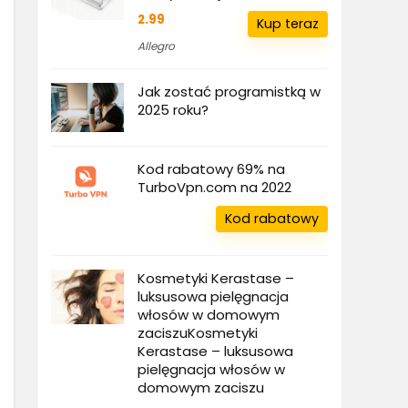
2.99
Kup teraz
Allegro
Jak zostać programistką w
2025 roku?
Kod rabatowy 69% na
TurboVpn.com na 2022
Kod rabatowy
Kosmetyki Kerastase –
luksusowa pielęgnacja
włosów w domowym
zaciszuKosmetyki
Kerastase – luksusowa
pielęgnacja włosów w
domowym zaciszu