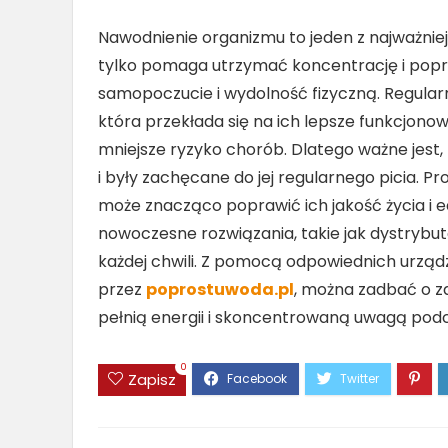
Nawodnienie organizmu to jeden z najważni
tylko pomaga utrzymać koncentrację i popra
samopoczucie i wydolność fizyczną. Regularn
która przekłada się na ich lepsze funkcjono
mniejsze ryzyko chorób. Dlatego ważne jest, 
i były zachęcane do jej regularnego picia. P
może znacząco poprawić ich jakość życia i e
nowoczesne rozwiązania, takie jak dystrybu
każdej chwili. Z pomocą odpowiednich urządz
przez
poprostuwoda.pl
, można zadbać o zd
pełnią energii i skoncentrowaną uwagą podc
0
Zapisz