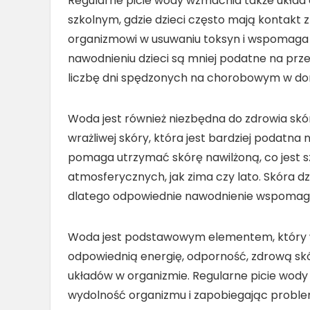
Regularne picie wody wzmacnia także układ 
szkolnym, gdzie dzieci często mają kontakt
organizmowi w usuwaniu toksyn i wspomaga 
nawodnieniu dzieci są mniej podatne na przez
liczbę dni spędzonych na chorobowym w dom
Woda jest również niezbędna do zdrowia skór
wrażliwej skóry, która jest bardziej podatna n
pomaga utrzymać skórę nawilżoną, co jest 
atmosferycznych, jak zima czy lato. Skóra dz
dlatego odpowiednie nawodnienie wspomaga j
Woda jest podstawowym elementem, który w
odpowiednią energię, odporność, zdrową sk
układów w organizmie. Regularne picie wody
wydolność organizmu i zapobiegając prob