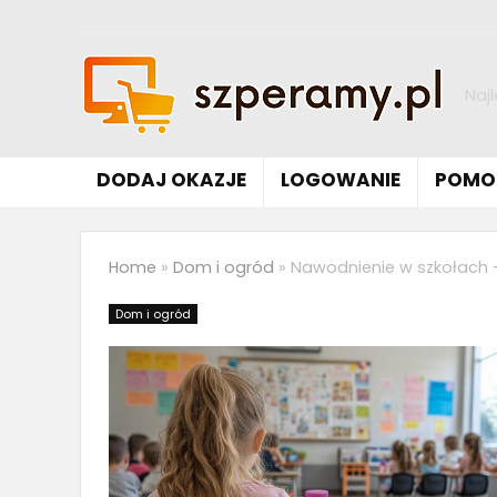
Naj
DODAJ OKAZJE
LOGOWANIE
POMO
Home
»
Dom i ogród
»
Nawodnienie w szkołach –
Dom i ogród