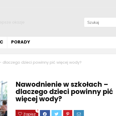
lepsze okazje
C
PORADY
 dlaczego dzieci powinny pić więcej wody?
Nawodnienie w szkołach –
dlaczego dzieci powinny pić
więcej wody?
0
Zapisz