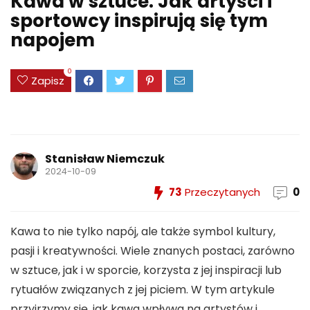
Kawa w sztuce: Jak artyści i
sportowcy inspirują się tym
napojem
0
Zapisz
Stanisław Niemczuk
2024-10-09
73
Przeczytanych
0
Kawa to nie tylko napój, ale także symbol kultury,
pasji i kreatywności. Wiele znanych postaci, zarówno
w sztuce, jak i w sporcie, korzysta z jej inspiracji lub
rytuałów związanych z jej piciem. W tym artykule
przyjrzymy się, jak kawa wpływa na artystów i