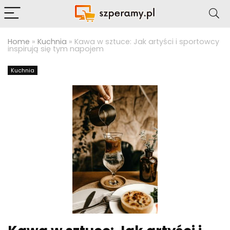
Home
»
Kuchnia
»
Kawa w sztuce: Jak artyści i sportowcy
inspirują się tym napojem
Kuchnia