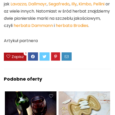
jak
Lavazza,
Dallmayr
,
Segafredo
,
Illy
,
Kimbo,
Pellini
or
az wiele innych. Natomiast w śród herbat znajdziemy
dwie pionierskie marki na szczeblu jakościowym,
czyli
herbata Dammann
i
herbata Brodies
.
Artykuł partnera
0
Zapisz
Podobne oferty