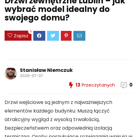
Drzwi zewnętrzne Lublin – jak
wybrać model idealny do
swojego domu?
0
Zapisz
Stanisław Niemczuk
2026-07-07
13
Przeczytanych
0
Drzwi wejściowe są jednym z najważniejszych
elementów każdego budynku. Muszą łączyć
atrakcyjny wygląd z wysoką trwałością,
bezpieczeństwem oraz odpowiednią izolacją
termiczną. Osoby poszukujące rozwiązania wpisują w