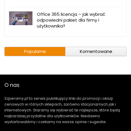
Office 365 licencja – jak wybrać
odpowiedni pakiet dla firmy i
użytkownika?
Popularne
Komentowane
O nas
Szperamy.pl to serwis publikujący linki do promocji i okazji
cenowych w różnych sklepach, zarówno stacjonarnych jak i
internetowych. Staramy się wybierać te najlepsze, które będą
najbardziej przydatne dla użytkowników. Niedawno
wystartowaliśmy i czekamy na wasze opinie i sugestie.