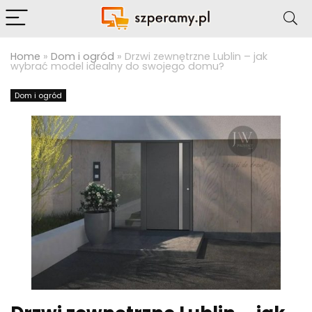
Home
»
Dom i ogród
»
Drzwi zewnętrzne Lublin – jak
wybrać model idealny do swojego domu?
Dom i ogród