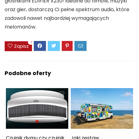
głośnikami EDIFIER X230! Idealne do filmów, muzyki
oraz gier, dostarczą Ci pełne spektrum audio, które
zadowoli nawet najbardziej wymagających
melomanów.
-1
Zapisz
Podobne oferty
Czujnik dymu czy czujnik
Jaki zestaw