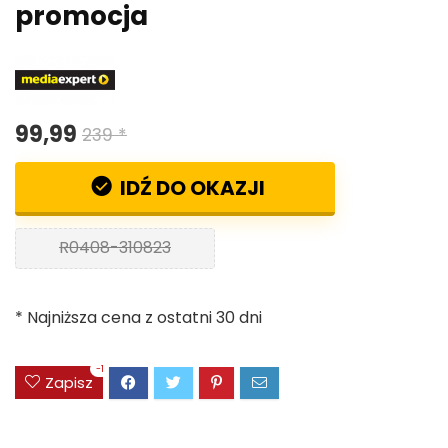
promocja
99,99
239 *
IDŹ DO OKAZJI
R0408-310823
* Najniższa cena z ostatni 30 dni
-1
Zapisz